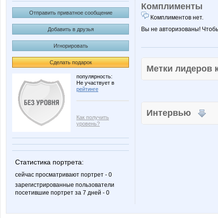
Комплименты
Отправить приватное сообщение
Комплиментов нет.
Вы не авторизованы! Чтоб
Добавить в друзья
Игнорировать
Сделать подарок
Метки лидеров
популярность:
Не участвует в
рейтинге
Интервью
Как получить
уровень?
Статистика портрета:
сейчас просматривают портрет - 0
зарегистрированные пользователи
посетившие портрет за 7 дней - 0